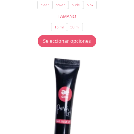
clear
cover
nude
pink
desde
$ 33.400
TAMAÑO
hasta
15 ml
50 ml
$ 50.100
Seleccionar opciones