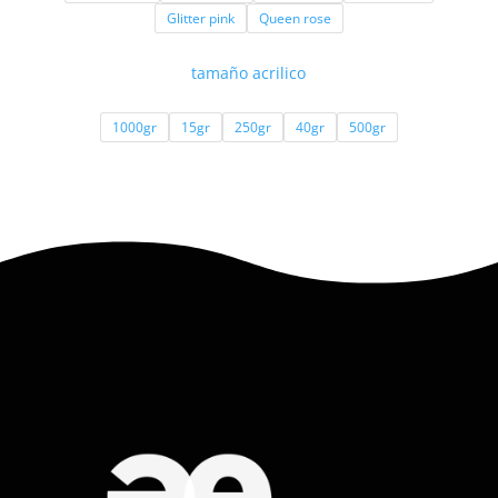
Glitter pink
Queen rose
hasta
$ 678.600
tamaño acrilico
1000gr
15gr
250gr
40gr
500gr