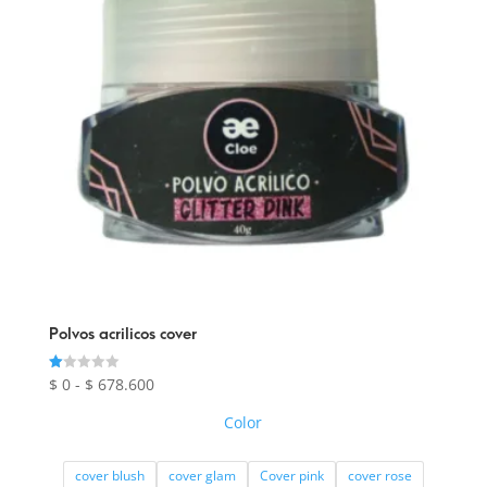
Polvos acrilicos cover
Rango
$
0
-
$
678.600
Valorado
con
de
1.00
Color
de
precios:
5
desde
cover blush
cover glam
Cover pink
cover rose
$ 0