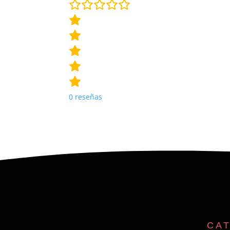
0
reseñas
CA