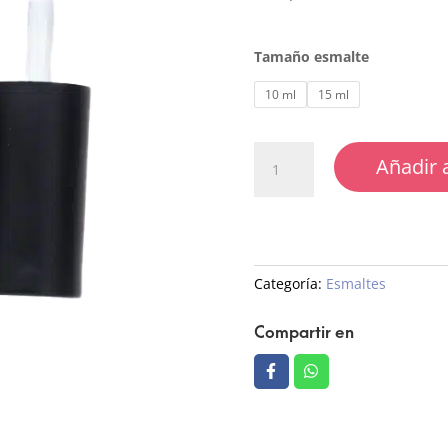
Tamaño esmalte
10 ml
15 ml
04
Añadir a
Esmalte
Semipermanente
cantidad
Categoría:
Esmaltes
Compartir en