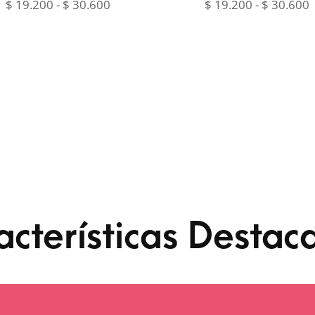
Rango
$
19.200
-
$
30.600
$
19.200
-
$
30.600
de
precios:
p
desde
$ 19.200
$
hasta
h
$ 30.600
$
acterísticas Destac