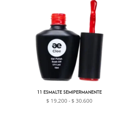
$ 30.600
11 ESMALTE SEMIPERMANENTE
Rango
$
19.200
-
$
30.600
de
precios:
desde
$ 19.200