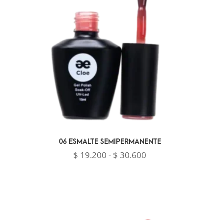
$ 30.600
06 ESMALTE SEMIPERMANENTE
Rango
$
19.200
-
$
30.600
de
precios:
desde
$ 19.200
hasta