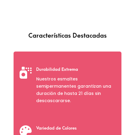
Características Destacadas

Durabilidad Extrema
Nuestros esmaltes
semipermanentes garantizan una
duración de hasta 21 días sin
descascararse.

Variedad de Colores