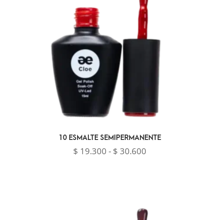
10 ESMALTE SEMIPERMANENTE
Rango
$
19.300
-
$
30.600
de
precios:
desde
$ 19.300
hasta