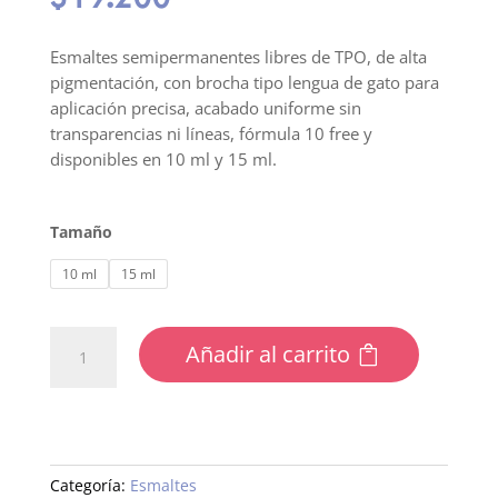
Esmaltes semipermanentes libres de TPO, de alta
pigmentación, con brocha tipo lengua de gato para
aplicación precisa, acabado uniforme sin
transparencias ni líneas, fórmula 10 free y
disponibles en 10 ml y 15 ml.
Tamaño
10 ml
15 ml
122
Añadir al carrito
Esmalte
semipermanente
cantidad
Categoría:
Esmaltes