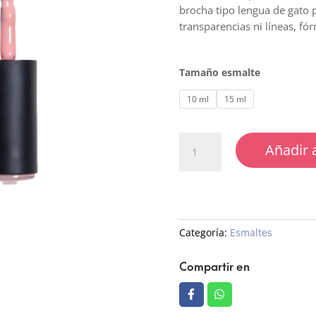
brocha tipo lengua de gato 
transparencias ni líneas, fó
Tamaño esmalte
10 ml
15 ml
224
Añadir a
Esmalte
Semipermanente
Traslucido
cantidad
Categoría:
Esmaltes
Compartir en