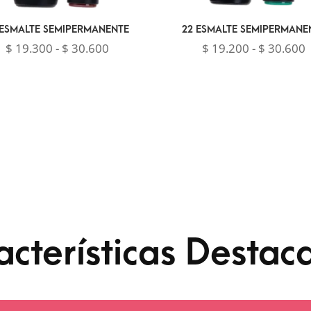
 ESMALTE SEMIPERMANENTE
22 ESMALTE SEMIPERMANE
Rango
$
19.300
-
$
30.600
$
19.200
-
$
30.600
de
precios:
p
desde
$ 19.300
$
hasta
h
$ 30.600
$
acterísticas Destac