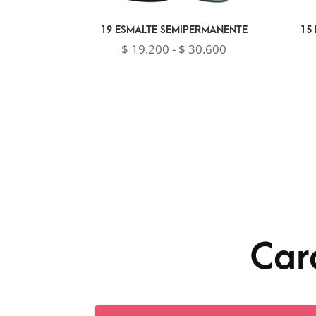
19 ESMALTE SEMIPERMANENTE
15
Rango
$
19.200
-
$
30.600
de
precios:
desde
$ 19.200
hasta
$ 30.600
Car