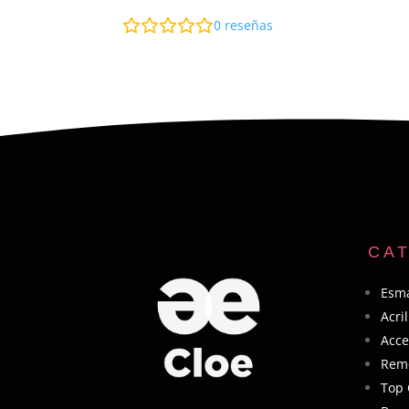
0
reseñas
CA
Esma
Acri
Acce
Rem
Top 