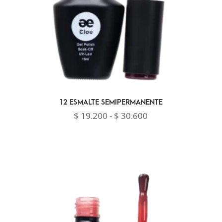
12 ESMALTE SEMIPERMANENTE
Rango
$
19.200
-
$
30.600
de
precios:
desde
$ 19.200
hasta
$ 30.600