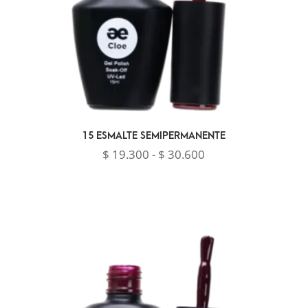
15 ESMALTE SEMIPERMANENTE
Rango
$
19.300
-
$
30.600
de
precios:
desde
$ 19.300
hasta
$ 30.600