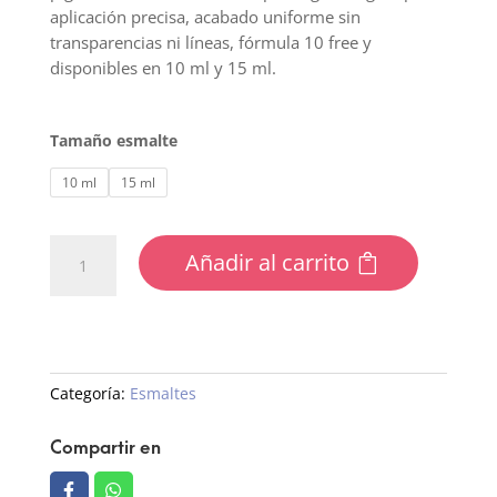
aplicación precisa, acabado uniforme sin
transparencias ni líneas, fórmula 10 free y
disponibles en 10 ml y 15 ml.
Tamaño esmalte
10 ml
15 ml
227
Añadir al carrito
Esmalte
semipermanente
cantidad
Categoría:
Esmaltes
Compartir en