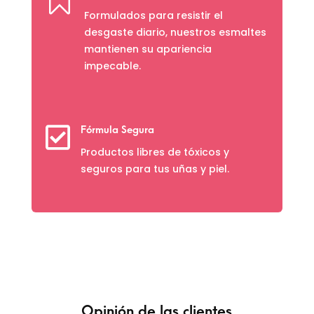

Formulados para resistir el
desgaste diario, nuestros esmaltes
mantienen su apariencia
impecable.

Fórmula Segura
Productos libres de tóxicos y
seguros para tus uñas y piel.
Opinión de las clientes