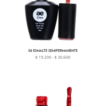
06 ESMALTE SEMIPERMANENTE
Rango
$
19.200
-
$
30.600
de
precios:
desde
$ 19.200
hasta
$ 30.600