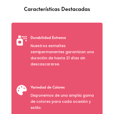
Características Destacadas

Durabilidad Extrema
Nuestros esmaltes
semipermanentes garantizan una
duración de hasta 21 días sin
descascararse.

Variedad de Colores
Disponemos de una amplia gama
de colores para cada ocasión y
estilo.