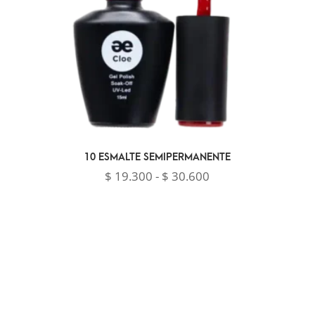
10 ESMALTE SEMIPERMANENTE
Rango
$
19.300
-
$
30.600
de
precios:
desde
$ 19.300
hasta
$ 30.600