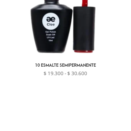
10 ESMALTE SEMIPERMANENTE
Rango
$
19.300
-
$
30.600
de
precios:
desde
$ 19.300
hasta
$ 30.600