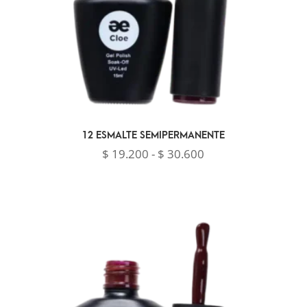
12 ESMALTE SEMIPERMANENTE
Rango
$
19.200
-
$
30.600
de
precios:
desde
$ 19.200
hasta
$ 30.600