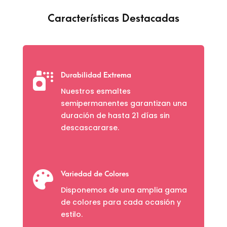
Características Destacadas

Durabilidad Extrema
Nuestros esmaltes
semipermanentes garantizan una
duración de hasta 21 días sin
descascararse.

Variedad de Colores
Disponemos de una amplia gama
de colores para cada ocasión y
estilo.