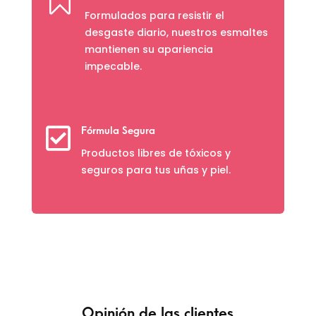

Formulados para resistir el
desgaste diario, nuestros esmaltes
mantienen su apariencia
impecable.

Fórmula Segura
Productos libres de tóxicos y
seguros para tus uñas y piel.
Opinión de las clientes