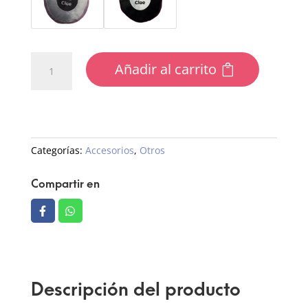
Cojín
Añadir al carrito
de
Apoyo
cantidad
Categorías:
Accesorios
,
Otros
Compartir en
Descripción del producto