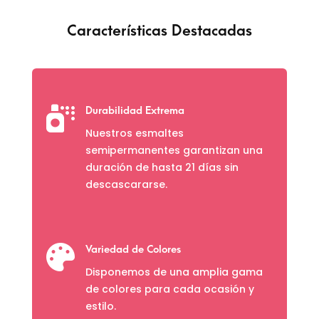
Características Destacadas

Durabilidad Extrema
Nuestros esmaltes
semipermanentes garantizan una
duración de hasta 21 días sin
descascararse.

Variedad de Colores
Disponemos de una amplia gama
de colores para cada ocasión y
estilo.