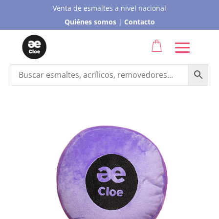
Venta de esmaltes a nivel nacional
Quiénes somos
|
Contacto