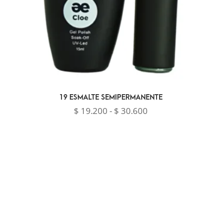
19 ESMALTE SEMIPERMANENTE
Rango
$
19.200
-
$
30.600
de
precios:
desde
$ 19.200
hasta
$ 30.600