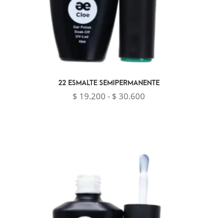
22 ESMALTE SEMIPERMANENTE
Rango
$
19.200
-
$
30.600
de
precios:
desde
$ 19.200
hasta
$ 30.600