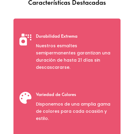
Características Destacadas

Durabilidad Extrema
Nuestros esmaltes
semipermanentes garantizan una
duración de hasta 21 días sin
descascararse.

Variedad de Colores
Disponemos de una amplia gama
de colores para cada ocasión y
estilo.