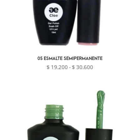
05 ESMALTE SEMIPERMANENTE
Rango
$
19.200
-
$
30.600
de
precios:
desde
$ 19.200
hasta
$ 30.600