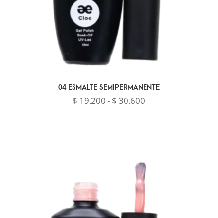
04 ESMALTE SEMIPERMANENTE
Rango
$
19.200
-
$
30.600
de
precios:
desde
$ 19.200
hasta
$ 30.600