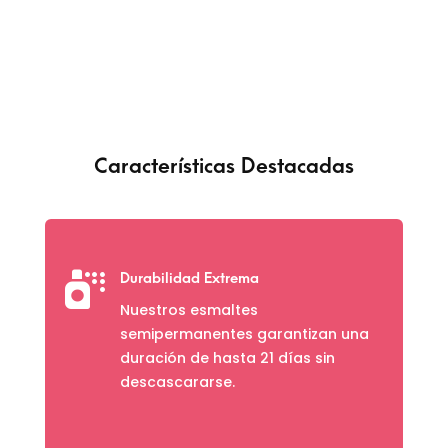
Características Destacadas

Durabilidad Extrema
Nuestros esmaltes
semipermanentes garantizan una
duración de hasta 21 días sin
descascararse.