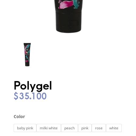
Polygel
$
35.100
Color
baby pink
milki white
peach
pink
rose
white