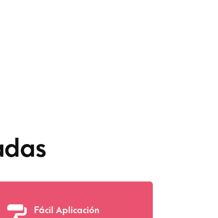
adas

Fácil Aplicación