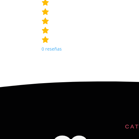
0
reseñas
CA