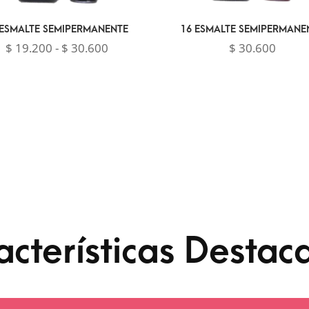
 ESMALTE SEMIPERMANENTE
16 ESMALTE SEMIPERMANE
Rango
$
19.200
-
$
30.600
$
30.600
de
precios:
desde
$ 19.200
hasta
$ 30.600
acterísticas Destac