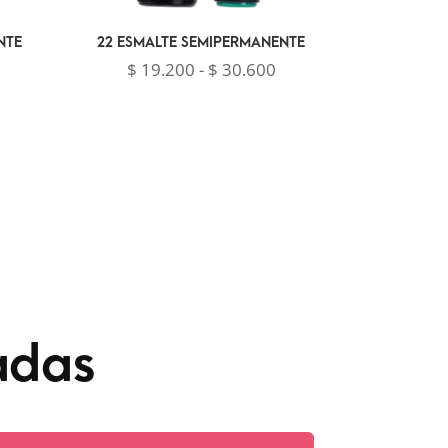
NTE
22 ESMALTE SEMIPERMANENTE
Rango
$
19.200
-
$
30.600
de
precios:
desde
$ 19.200
hasta
$ 30.600
adas