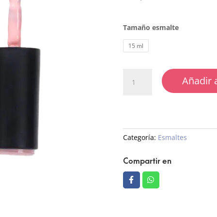
Tamaño esmalte
15 ml
03
Añadir a
Esmalte
Semipermanente
cantidad
Categoría:
Esmaltes
Compartir en