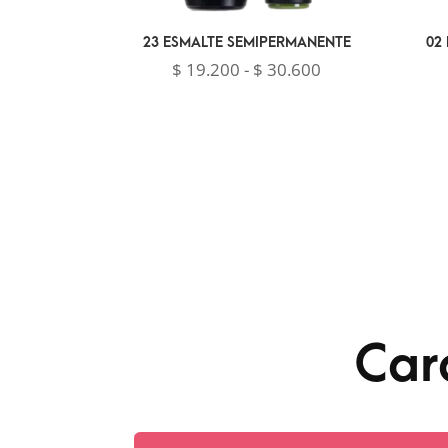
23 ESMALTE SEMIPERMANENTE
02
Rango
$
19.200
-
$
30.600
de
precios:
desde
$ 19.200
hasta
$ 30.600
Car