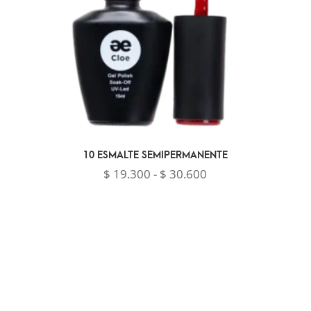
10 ESMALTE SEMIPERMANENTE
Rango
$
19.300
-
$
30.600
de
precios:
desde
$ 19.300
hasta
$ 30.600