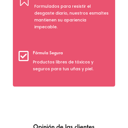

Formulados para resistir el
desgaste diario, nuestros esmaltes
mantienen su apariencia
impecable.

Fórmula Segura
Productos libres de tóxicos y
seguros para tus uñas y piel.
Opinión de las clientes