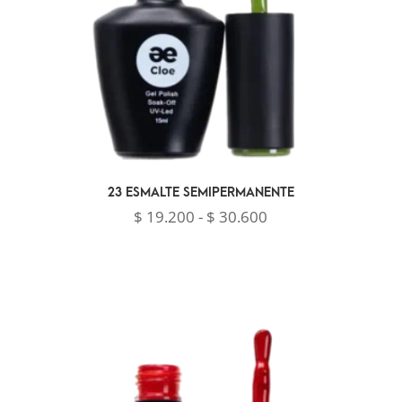
23 ESMALTE SEMIPERMANENTE
Rango
$
19.200
-
$
30.600
de
precios:
desde
$ 19.200
hasta
$ 30.600