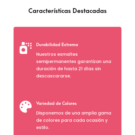
Características Destacadas

Durabilidad Extrema
Nuestros esmaltes
semipermanentes garantizan una
duración de hasta 21 días sin
descascararse.

Variedad de Colores
Disponemos de una amplia gama
de colores para cada ocasión y
estilo.