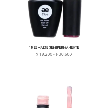
18 ESMALTE SEMIPERMANENTE
Rango
$
19.200
-
$
30.600
de
precios:
desde
$ 19.200
hasta
$ 30.600