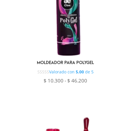
MOLDEADOR PARA POLYGEL
Valorado con
5.00
de 5
Rango
$
10.300
-
$
46.200
de
precios:
desde
$ 10.300
hasta
$ 46.200