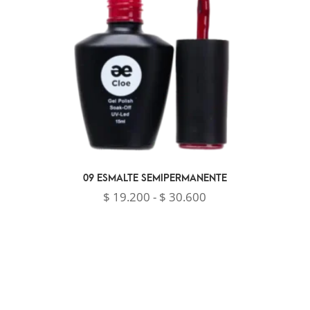
09 ESMALTE SEMIPERMANENTE
Rango
$
19.200
-
$
30.600
de
precios:
desde
$ 19.200
hasta
$ 30.600