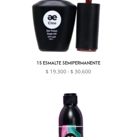
15 ESMALTE SEMIPERMANENTE
Rango
$
19.300
-
$
30.600
de
precios:
desde
$ 19.300
hasta
$ 30.600