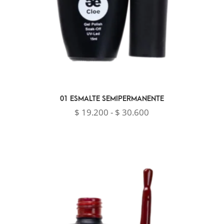
01 ESMALTE SEMIPERMANENTE
Rango
$
19.200
-
$
30.600
de
precios:
desde
$ 19.200
hasta
$ 30.600