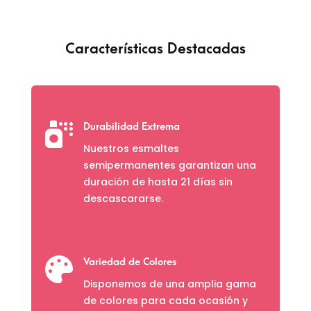
Características Destacadas

Durabilidad Extrema
Nuestros esmaltes
semipermanentes garantizan una
duración de hasta 21 días sin
descascararse.

Variedad de Colores
Disponemos de una amplia gama
de colores para cada ocasión y