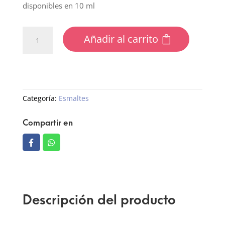
disponibles en 10 ml
242
Añadir al carrito
Esmalte
semipermanente
Cat
eye
cantidad
Categoría:
Esmaltes
Compartir en
Descripción del producto