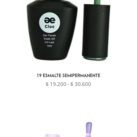
19 ESMALTE SEMIPERMANENTE
Rango
$
19.200
-
$
30.600
de
precios:
desde
$ 19.200
hasta
$ 30.600