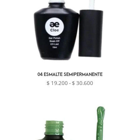
04 ESMALTE SEMIPERMANENTE
Rango
$
19.200
-
$
30.600
de
precios:
desde
$ 19.200
hasta
$ 30.600