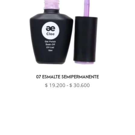
07 ESMALTE SEMIPERMANENTE
Rango
$
19.200
-
$
30.600
de
precios:
desde
$ 19.200
hasta
$ 30.600