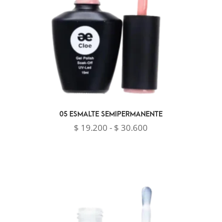
05 ESMALTE SEMIPERMANENTE
Rango
$
19.200
-
$
30.600
de
precios:
desde
$ 19.200
hasta
$ 30.600