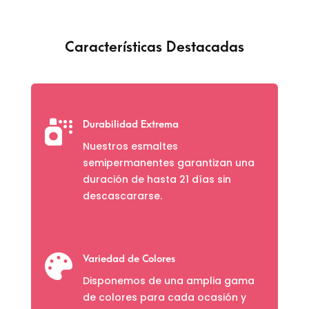
Características Destacadas

Durabilidad Extrema
Nuestros esmaltes
semipermanentes garantizan una
duración de hasta 21 días sin
descascararse.

Variedad de Colores
Disponemos de una amplia gama
de colores para cada ocasión y