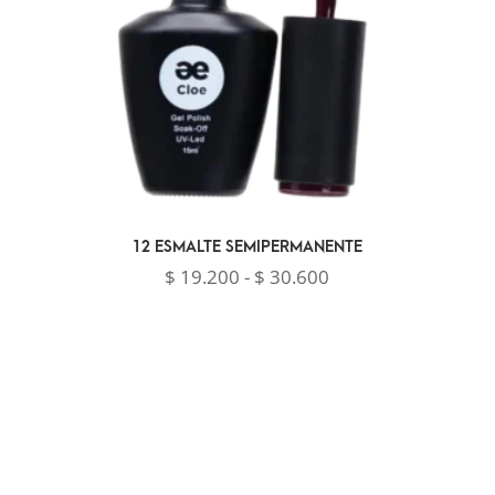
12 ESMALTE SEMIPERMANENTE
Rango
$
19.200
-
$
30.600
de
precios:
desde
$ 19.200
hasta
$ 30.600