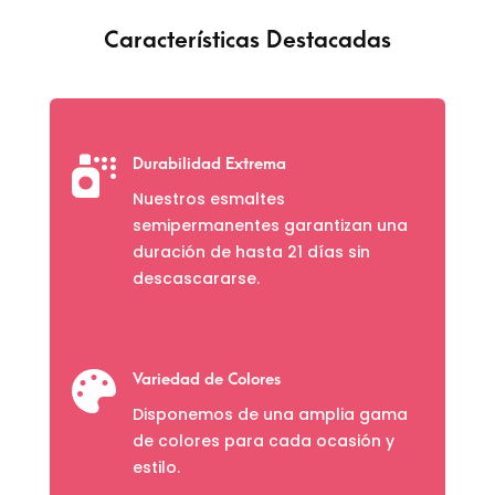
Características Destacadas

Durabilidad Extrema
Nuestros esmaltes
semipermanentes garantizan una
duración de hasta 21 días sin
descascararse.

Variedad de Colores
Disponemos de una amplia gama
de colores para cada ocasión y
estilo.