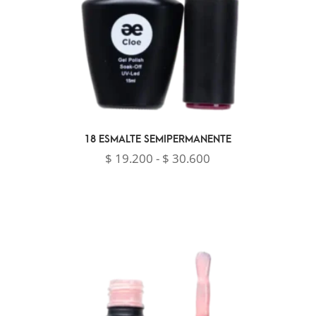
18 ESMALTE SEMIPERMANENTE
Rango
$
19.200
-
$
30.600
de
precios:
desde
$ 19.200
hasta
$ 30.600