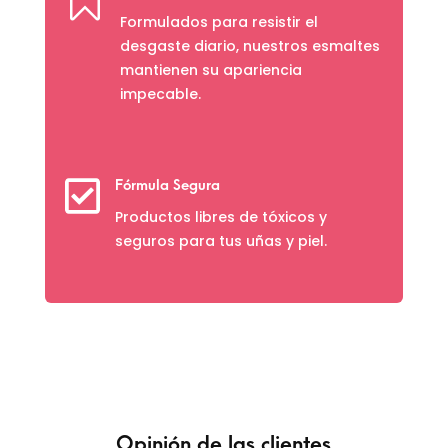

Formulados para resistir el
desgaste diario, nuestros esmaltes
mantienen su apariencia
impecable.

Fórmula Segura
Productos libres de tóxicos y
seguros para tus uñas y piel.
Opinión de las clientes