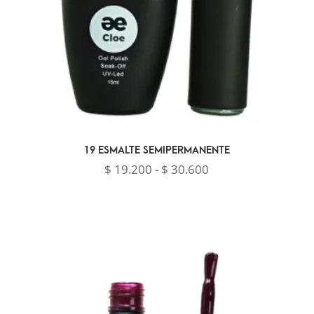
19 ESMALTE SEMIPERMANENTE
Rango
$
19.200
-
$
30.600
de
precios:
desde
$ 19.200
hasta
$ 30.600