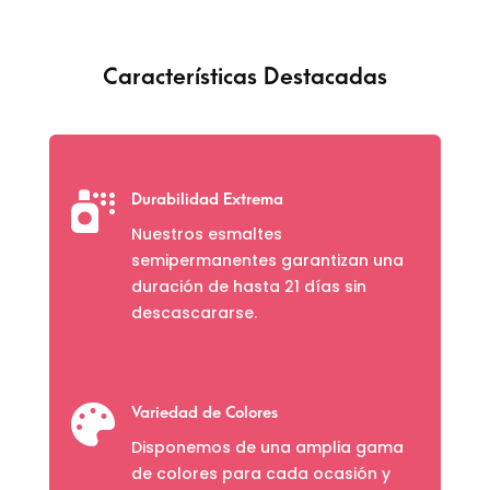
Características Destacadas

Durabilidad Extrema
Nuestros esmaltes
semipermanentes garantizan una
duración de hasta 21 días sin
descascararse.

Variedad de Colores
Disponemos de una amplia gama
de colores para cada ocasión y