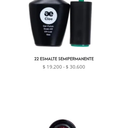
22 ESMALTE SEMIPERMANENTE
Rango
$
19.200
-
$
30.600
de
precios:
desde
$ 19.200
hasta
$ 30.600