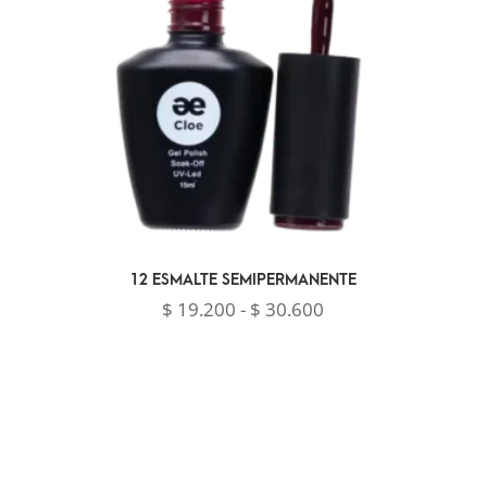
12 ESMALTE SEMIPERMANENTE
Rango
$
19.200
-
$
30.600
de
precios:
desde
$ 19.200
hasta
$ 30.600