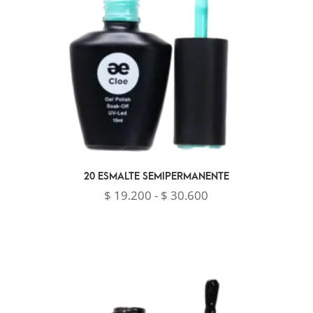
20 ESMALTE SEMIPERMANENTE
Rango
$
19.200
-
$
30.600
de
precios:
desde
$ 19.200
hasta
$ 30.600