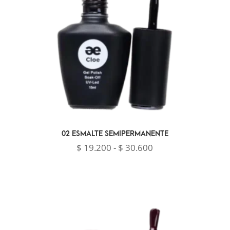
02 ESMALTE SEMIPERMANENTE
Rango
$
19.200
-
$
30.600
de
precios:
desde
$ 19.200
hasta
$ 30.600