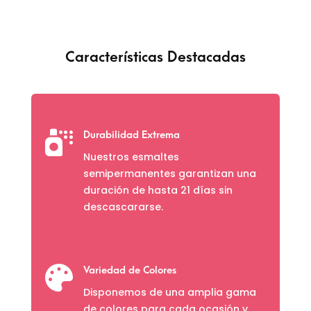
$ 30.600
Características Destacadas

Durabilidad Extrema
Nuestros esmaltes
semipermanentes garantizan una
duración de hasta 21 días sin
descascararse.

Variedad de Colores
Disponemos de una amplia gama
de colores para cada ocasión y