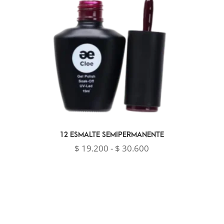
12 ESMALTE SEMIPERMANENTE
Rango
$
19.200
-
$
30.600
de
precios:
desde
$ 19.200
hasta