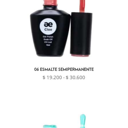
06 ESMALTE SEMIPERMANENTE
Rango
$
19.200
-
$
30.600
de
precios:
desde
$ 19.200
hasta
$ 30.600