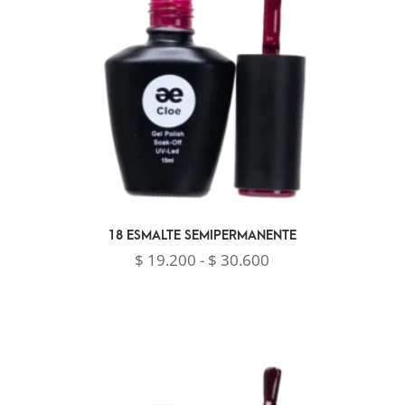
18 ESMALTE SEMIPERMANENTE
Rango
$
19.200
-
$
30.600
de
precios:
desde
$ 19.200
hasta
$ 30.600