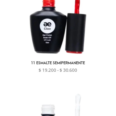
11 ESMALTE SEMIPERMANENTE
Rango
$
19.200
-
$
30.600
de
precios:
desde
$ 19.200
hasta
$ 30.600