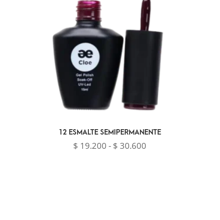
12 ESMALTE SEMIPERMANENTE
Rango
$
19.200
-
$
30.600
de
precios:
desde
$ 19.200
hasta