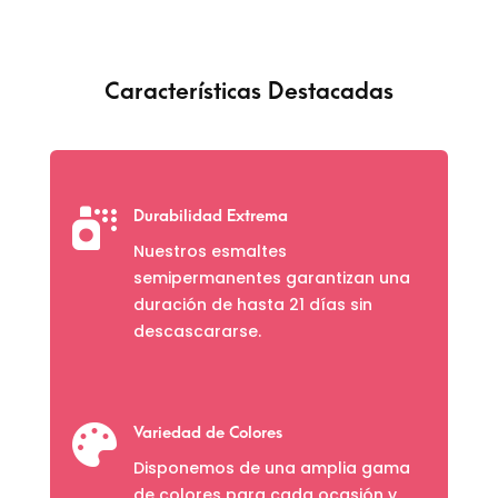
$ 30.600
Características Destacadas

Durabilidad Extrema
Nuestros esmaltes
semipermanentes garantizan una
duración de hasta 21 días sin
descascararse.

Variedad de Colores
Disponemos de una amplia gama
de colores para cada ocasión y