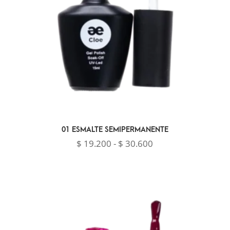
01 ESMALTE SEMIPERMANENTE
Rango
$
19.200
-
$
30.600
de
precios:
desde
$ 19.200
hasta
$ 30.600