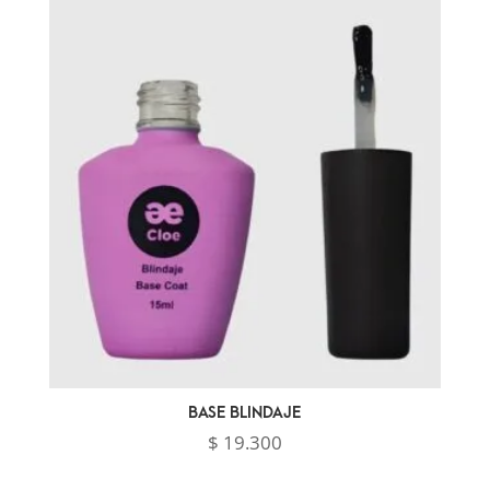
desde
$ 19.200
hasta
$ 30.600
BASE BLINDAJE
$
19.300