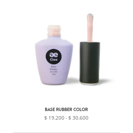
BASE RUBBER COLOR
Rango
$
19.200
-
$
30.600
de
precios: