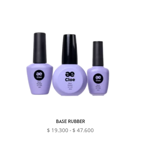
BASE RUBBER
Rango
$
19.300
-
$
47.600
de