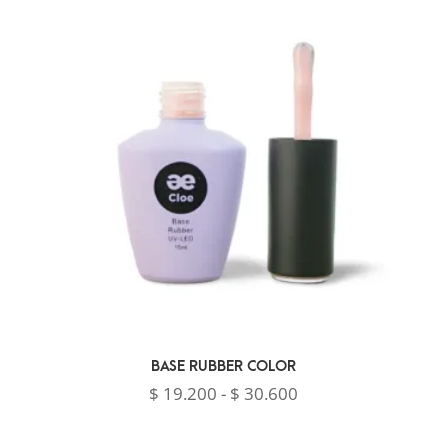
BASE RUBBER COLOR
Rango
$
19.200
-
$
30.600
de
precios: