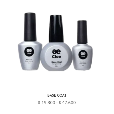
desde
$ 19.200
hasta
$ 30.600
BASE COAT
Rango
$
19.300
-
$
47.600
de