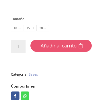
Tamaño
10 ml
15 ml
30ml
Base
Añadir al carrito
Rubber
cantidad
Categoría:
Bases
Compartir en