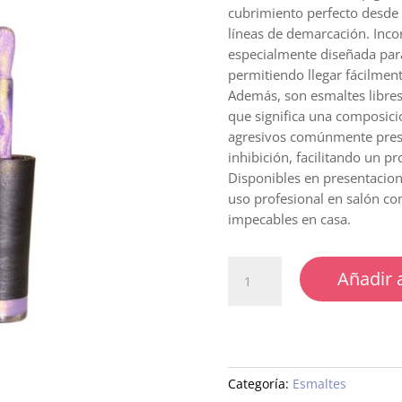
cubrimiento perfecto desde 
líneas de demarcación. Inco
especialmente diseñada para
permitiendo llegar fácilmen
Además, son esmaltes libres
que significa una composic
agresivos comúnmente prese
inhibición, facilitando un p
Disponibles en presentacion
uso profesional en salón c
impecables en casa.
Esmalte
Añadir a
semipermanente
139
cantidad
Categoría:
Esmaltes