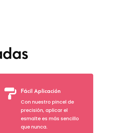
hasta
$ 30.600
adas

Fácil Aplicación
Con nuestro pincel de
precisión, aplicar el
esmalte es más sencillo
que nunca.