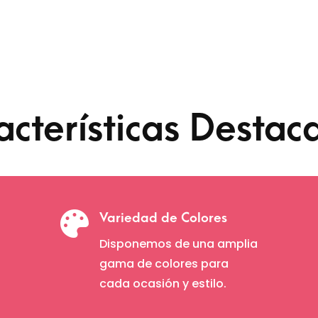
hasta
$ 30.600
acterísticas Destac

Variedad de Colores
Disponemos de una amplia
gama de colores para
cada ocasión y estilo.