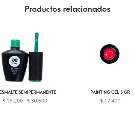
Productos relacionados
 ESMALTE SEMIPERMANENTE
PAINTING GEL 5 GR
Rango
$
19.200
-
$
30.600
$
17.400
de
precios:
desde
$ 19.200