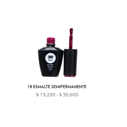
18 ESMALTE SEMIPERMANENTE
Rango
$
19.200
-
$
30.600
de
precios:
desde
$ 19.200