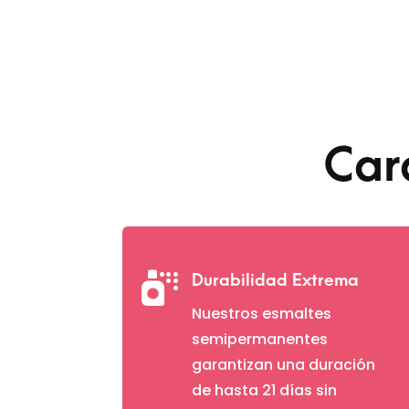
Car

Durabilidad Extrema
Nuestros esmaltes
semipermanentes
garantizan una duración
de hasta 21 días sin