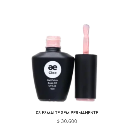
desde
$ 19.300
hasta
$ 30.600
03 ESMALTE SEMIPERMANENTE
$
30.600