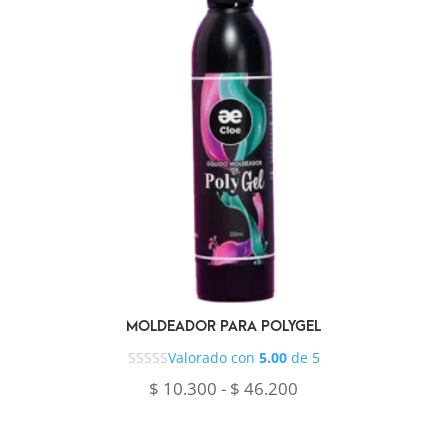
MOLDEADOR PARA POLYGEL
Valorado con
5.00
de 5
Rango
$
10.300
-
$
46.200
de
precios: