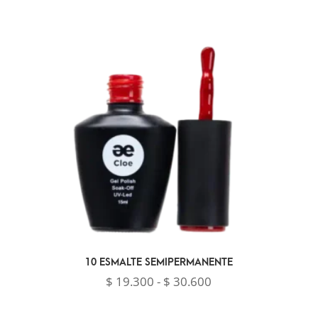
desde
$ 10.300
hasta
$ 46.200
10 ESMALTE SEMIPERMANENTE
Rango
$
19.300
-
$
30.600
de
precios: