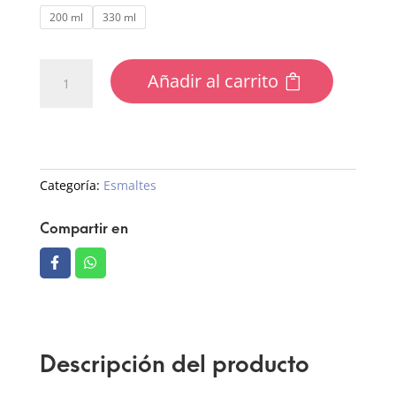
200 ml
330 ml
Espuma
Añadir al carrito
limpiadora
en
seco
cantidad
Categoría:
Esmaltes
Compartir en
Descripción del producto