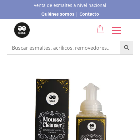
Venta de esmaltes a nivel nacional
Quiénes somos
|
Contacto