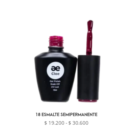
18 ESMALTE SEMIPERMANENTE
Rango
$
19.200
-
$
30.600
de