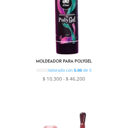
MOLDEADOR PARA POLYGEL
Valorado con
5.00
de 5
Rango
$
10.300
-
$
46.200
de
precios:
desde
$ 10.300
hasta
$ 46.200