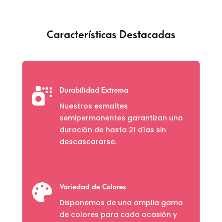
Características Destacadas

Durabilidad Extrema
Nuestros esmaltes
semipermanentes garantizan una
duración de hasta 21 días sin
descascararse.

Variedad de Colores
Disponemos de una amplia gama
de colores para cada ocasión y