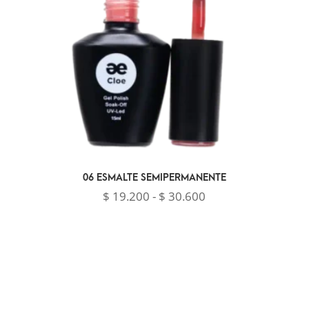
06 ESMALTE SEMIPERMANENTE
Rango
$
19.200
-
$
30.600
de
precios:
desde
$ 19.200
hasta
$ 30.600