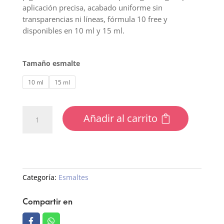
aplicación precisa, acabado uniforme sin
transparencias ni líneas, fórmula 10 free y
disponibles en 10 ml y 15 ml.
Tamaño esmalte
10 ml
15 ml
226
Añadir al carrito
Esmalte
semipermanente
cantidad
Categoría:
Esmaltes
Compartir en