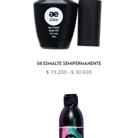
04 ESMALTE SEMIPERMANENTE
Rango
$
19.200
-
$
30.600
de
precios:
desde
$ 19.200
hasta
$ 30.600