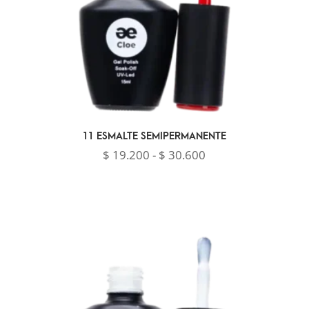
11 ESMALTE SEMIPERMANENTE
Rango
$
19.200
-
$
30.600
de
precios:
desde
$ 19.200
hasta
$ 30.600