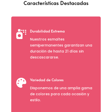
Características Destacadas

Durabilidad Extrema
Nuestros esmaltes
semipermanentes garantizan una
duración de hasta 21 días sin
descascararse.

Variedad de Colores
Disponemos de una amplia gama
de colores para cada ocasión y
estilo.