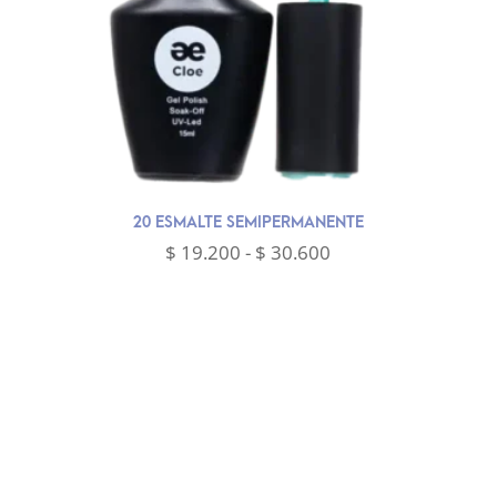
20 ESMALTE SEMIPERMANENTE
Rango
$
19.200
-
$
30.600
de
precios:
desde
$ 19.200
hasta
$ 30.600