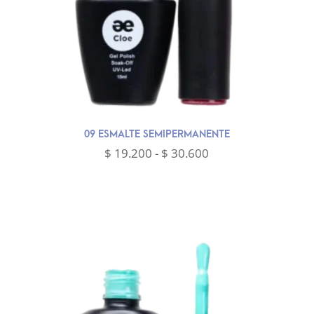
09 ESMALTE SEMIPERMANENTE
Rango
$
19.200
-
$
30.600
de
precios:
desde
$ 19.200
hasta
$ 30.600