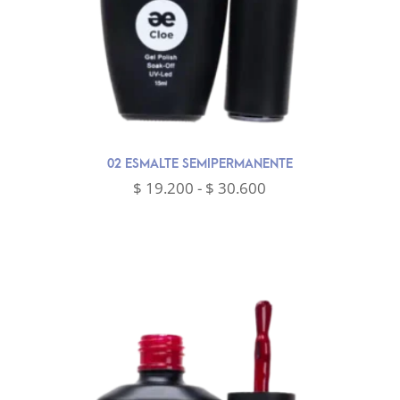
02 ESMALTE SEMIPERMANENTE
Rango
$
19.200
-
$
30.600
de
precios:
desde
$ 19.200
hasta
$ 30.600