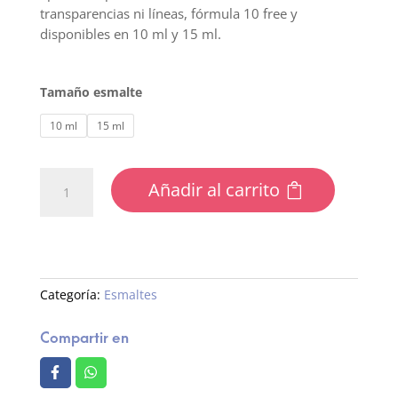
transparencias ni líneas, fórmula 10 free y
disponibles en 10 ml y 15 ml.
Tamaño esmalte
10 ml
15 ml
230
Añadir al carrito
Esmalte
semipermanente
cantidad
Categoría:
Esmaltes
Compartir en